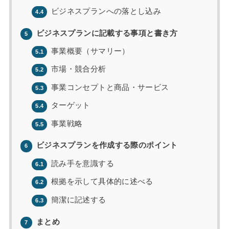
ビジネスプランへの落とし込み
4.4
ビジネスプランに記載する事項と書き方
5
事業概要（サマリー）
5.1
市場・競合分析
5.2
事業コンセプトと商品・サービス
5.3
ターゲット
5.4
事業戦略
5.5
ビジネスプランを作成する際のポイント
6
読み手を意識する
6.1
根拠を示して具体的に述べる
6.2
簡潔に記述する
6.3
まとめ
7