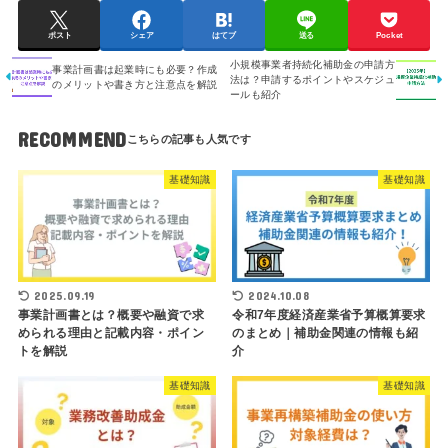
ポスト
シェア
はてブ
送る
Pocket
小規模事業者持続化補助金の申請方
事業計画書は起業時にも必要？作成
法は？申請するポイントやスケジュ
のメリットや書き方と注意点を解説
ールも紹介
RECOMMEND
基礎知識
基礎知識
2025.09.19
2024.10.08
事業計画書とは？概要や融資で求
令和7年度経済産業省予算概算要求
められる理由と記載内容・ポイン
のまとめ｜補助金関連の情報も紹
トを解説
介
基礎知識
基礎知識