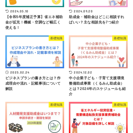
2024.05.10
2024.09.20
【令和5年度補正予算】省エネ補助
助成金・補助金はどこに相談すれ
金が拡充！機械・空調など幅広く
ばいい？主な相談先を7つ紹介
使える！
基礎知識
基礎知識
2025.02.24
2024.12.02
ビジネスプランの書き方とは？作
中小企業子ども・子育て支援環境
成理由や流れ・記載事項について
整備助成事業（くるみん助成金）
解説
とは？2024年のスケジュールも紹
介
基礎知識
基礎知識