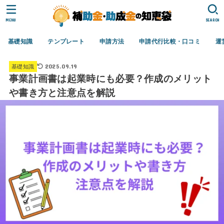
MENU
SEARCH
基礎知識
テンプレート
申請方法
申請代行比較・口コミ
運
2025.09.19
基礎知識
事業計画書は起業時にも必要？作成のメリット
や書き方と注意点を解説