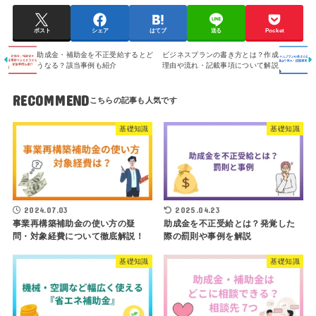
ポスト
シェア
はてブ
送る
Pocket
助成金・補助金を不正受給するとど
ビジネスプランの書き方とは？作成
うなる？該当事例も紹介
理由や流れ・記載事項について解説
RECOMMEND
基礎知識
基礎知識
2024.07.03
2025.04.23
事業再構築補助金の使い方の疑
助成金を不正受給とは？発覚した
問・対象経費について徹底解説！
際の罰則や事例を解説
基礎知識
基礎知識