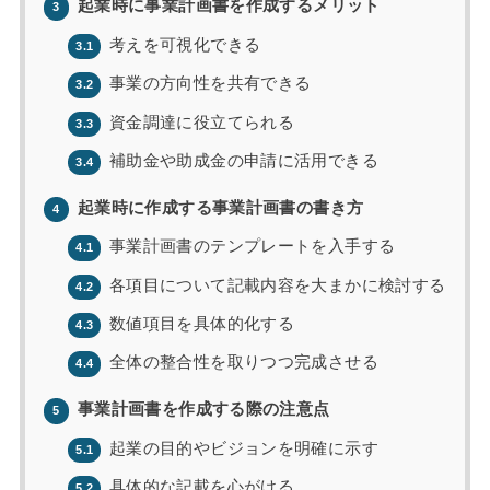
起業時に事業計画書を作成するメリット
3
考えを可視化できる
3.1
事業の方向性を共有できる
3.2
資金調達に役立てられる
3.3
補助金や助成金の申請に活用できる
3.4
起業時に作成する事業計画書の書き方
4
事業計画書のテンプレートを入手する
4.1
各項目について記載内容を大まかに検討する
4.2
数値項目を具体的化する
4.3
全体の整合性を取りつつ完成させる
4.4
事業計画書を作成する際の注意点
5
起業の目的やビジョンを明確に示す
5.1
具体的な記載を心がける
5.2