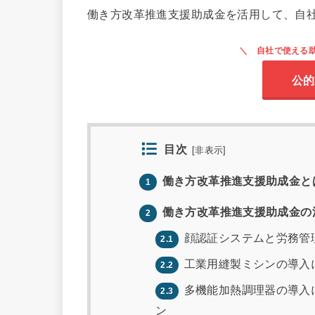
働き方改革推進支援助成金を活用して、自
自社で使える
公的
目次
[
非表示
]
働き方改革推進支援助成金と
1
働き方改革推進支援助成金の
2
顔認証システムと労務管
2.1
工業用縫製ミシンの導入
2.2
多機能加熱調理器の導入
2.3
ン