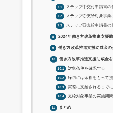
ステップ①交付申請書の
7.1
ステップ②支給対象事業
7.2
ステップ③支給申請書の
7.3
2024年働き方改革推進支援
8
働き方改革推進支援助成金の
9
働き方改革推進支援助成金を
10
対象条件を確認する
10.1
締切には余裕をもって
10.2
実際に支給されるまでに
10.3
支給対象事業の実施期間
10.4
まとめ
11