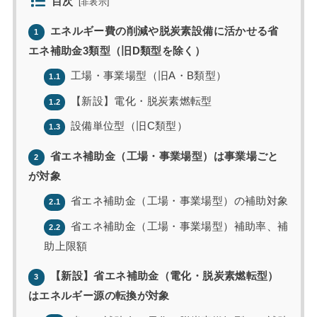
目次
[
非表示
]
エネルギー費の削減や脱炭素設備に活かせる省
1
エネ補助金3類型（旧D類型を除く）
工場・事業場型（旧A・B類型）
1.1
【新設】電化・脱炭素燃転型
1.2
設備単位型（旧C類型）
1.3
省エネ補助金（工場・事業場型）は事業場ごと
2
が対象
省エネ補助金（工場・事業場型）の補助対象
2.1
省エネ補助金（工場・事業場型）補助率、補
2.2
助上限額
【新設】省エネ補助金（電化・脱炭素燃転型）
3
はエネルギー源の転換が対象