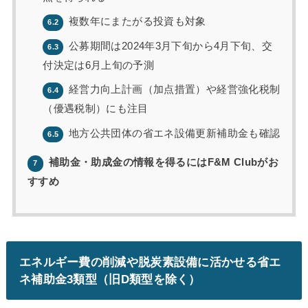
複数年にまたがる投資も対象
6.2
公募期間は2024年3月下旬から4月下旬、交
6.3
付決定は6月上旬の予測
経営力向上計画（加点措置）や経営強化税制
6.4
（優遇税制）にも注目
地方公共団体の省エネ設備更新補助金も確認
6.5
補助金・助成金の情報を得るにはF&M Clubがお
7
すすめ
エネルギー費の削減や脱炭素設備に活かせる省エ
ネ補助金3類型（旧D類型を除く）