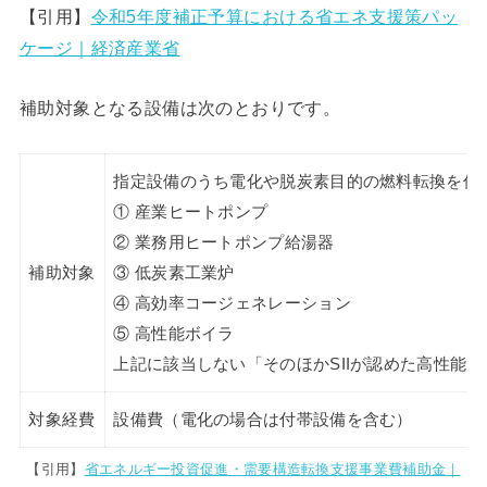
【引用】
令和5年度補正予算における省エネ支援策パッ
ケージ｜経済産業省
補助対象となる設備は次のとおりです。
指定設備のうち電化や脱炭素目的の燃料転換を伴
① 産業ヒートポンプ
② 業務用ヒートポンプ給湯器
補助対象
③ 低炭素工業炉
④ 高効率コージェネレーション
⑤ 高性能ボイラ
上記に該当しない「そのほかSIIが認めた高性能
対象経費
設備費（電化の場合は付帯設備を含む）
【引用】
省エネルギー投資促進・需要構造転換支援事業費補助金｜