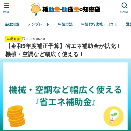
MENU
SEARCH
基礎知識
テンプレート
申請方法
申請代行比較・口コミ
運
2024.05.10
基礎知識
【令和5年度補正予算】省エネ補助金が拡充！
機械・空調など幅広く使える！