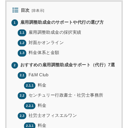
目次
[
非表示
]
雇用調整助成金のサポートや代行の選び方
1
雇用調整助成金の採択実績
1.1
対面かオンライン
1.2
料金体系と金額
1.3
おすすめの雇用調整助成金サポート（代行）7選
2
F&M Club
2.1
料金
2.1.1
センチュリー行政書士・社労士事務所
2.2
料金
2.2.1
社労士オフィスエルワン
2.3
料金
2.3.1