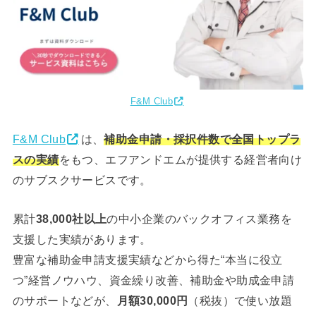
F&M Club
F&M Club
は、
補助金申請・採択件数で全国トップラ
スの実績
をもつ、エフアンドエムが提供する経営者向け
のサブスクサービスです。
累計
38,000社以上
の中小企業のバックオフィス業務を
支援した実績があります。
豊富な補助金申請支援実績などから得た“本当に役立
つ”経営ノウハウ、資金繰り改善、補助金や助成金申請
のサポートなどが、
月額30,000円
（税抜）で使い放題