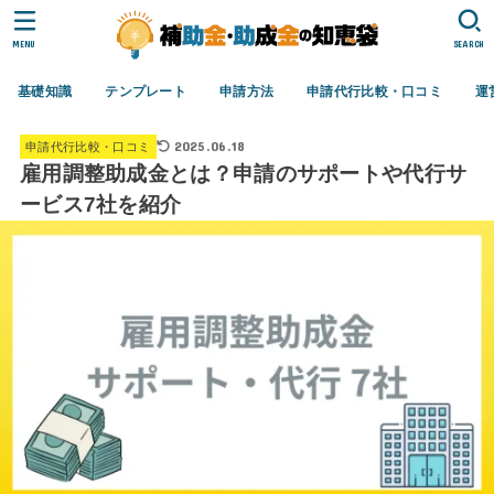
MENU
SEARCH
基礎知識
テンプレート
申請方法
申請代行比較・口コミ
運
2025.06.18
申請代行比較・口コミ
雇用調整助成金とは？申請のサポートや代行サ
ービス7社を紹介