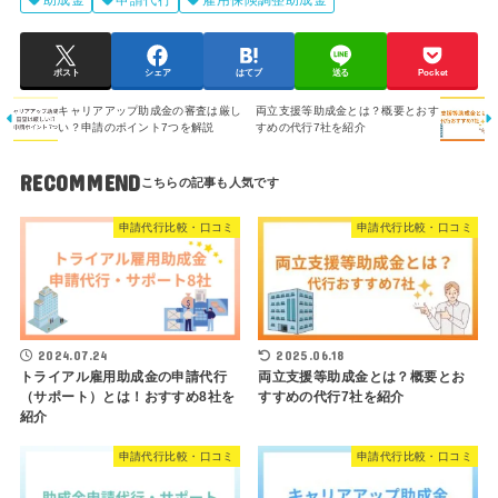
助成金
申請代行
雇用保険調整助成金
ポスト
シェア
はてブ
送る
Pocket
キャリアアップ助成金の審査は厳し
両立支援等助成金とは？概要とおす
い？申請のポイント7つを解説
すめの代行7社を紹介
RECOMMEND
申請代行比較・口コミ
申請代行比較・口コミ
2024.07.24
2025.06.18
トライアル雇用助成金の申請代行
両立支援等助成金とは？概要とお
（サポート）とは！おすすめ8社を
すすめの代行7社を紹介
紹介
申請代行比較・口コミ
申請代行比較・口コミ