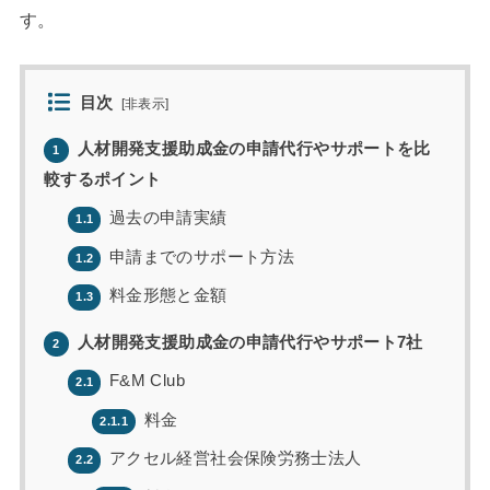
す。
目次
[
非表示
]
人材開発支援助成金の申請代行やサポートを比
1
較するポイント
過去の申請実績
1.1
申請までのサポート方法
1.2
料金形態と金額
1.3
人材開発支援助成金の申請代行やサポート7社
2
F&M Club
2.1
料金
2.1.1
アクセル経営社会保険労務士法人
2.2