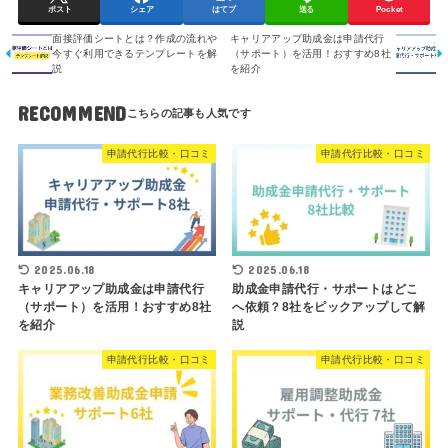
ポスト
シェア
はてブ
送る
Pocket
面接評価シートとは？作成の流れや
キャリアアップ助成金は申請代行
今すぐ利用できるテンプレートを解
（サポート）を活用！おすすめ8社
説
を紹介
RECOMMEND
申請代行比較・口コミ
申請代行比較・口コミ
2025.06.18
2025.06.18
キャリアアップ助成金は申請代行
助成金申請代行・サポートはどこ
（サポート）を活用！おすすめ8社
へ依頼？8社をピックアップして解
を紹介
説
申請代行比較・口コミ
申請代行比較・口コミ